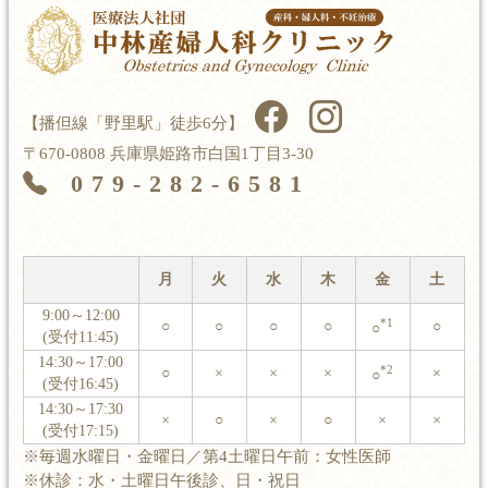
【播但線「野里駅」徒歩6分】
〒670-0808 兵庫県姫路市白国1丁目3-30
079-282-6581
月
火
水
木
金
土
9:00～12:00
*1
○
○
○
○
○
○
(受付11:45)
14:30～17:00
*2
○
×
×
×
×
○
(受付16:45)
14:30～17:30
×
○
×
○
×
×
(受付17:15)
※毎週水曜日・金曜日／第4土曜日午前：女性医師
※休診：水・土曜日午後診、日・祝日