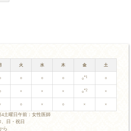
月
火
水
木
金
土
*1
○
○
○
○
○
○
*2
○
×
×
×
×
○
×
○
×
○
×
×
第4土曜日午前：女性医師
診、日・祝日
0から